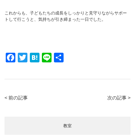
これからも、子どもたちの成長をしっかりと見守りながらサポー
トして行こうと、気持ちが引き締まった一日でした。
F
T
H
Li
共
a
wi
at
n
有
c
tt
e
e
e
er
n
b
a
< 前の記事
次の記事 >
o
o
k
教室