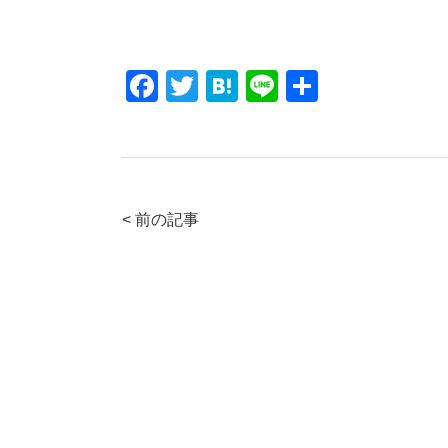
F
T
H
Li
共
a
wi
at
n
有
c
tt
e
e
e
er
n
b
a
< 前の記事
o
o
k