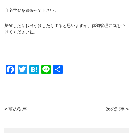
自宅学習を頑張って下さい。
帰省したりお出かけしたりすると思いますが、体調管理に気をつ
けてくださいね。
F
T
H
Li
共
a
wi
at
n
有
c
tt
e
e
e
er
n
b
a
< 前の記事
次の記事 >
o
o