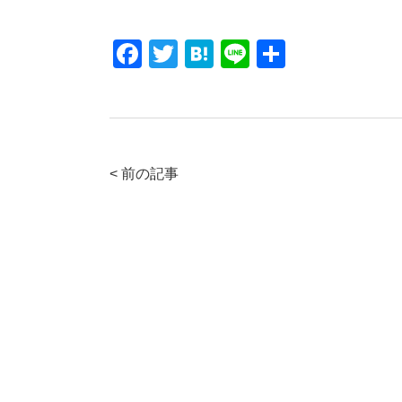
F
T
H
Li
共
a
wi
at
n
有
c
tt
e
e
e
er
n
b
a
< 前の記事
o
o
k