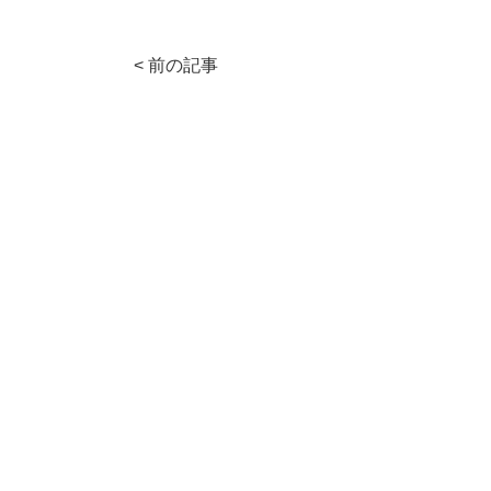
e
er
n
b
a
< 前の記事
o
o
k