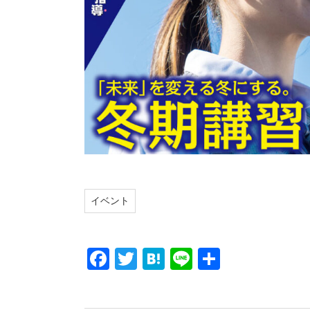
イベント
F
T
H
Li
共
a
wi
at
n
有
c
tt
e
e