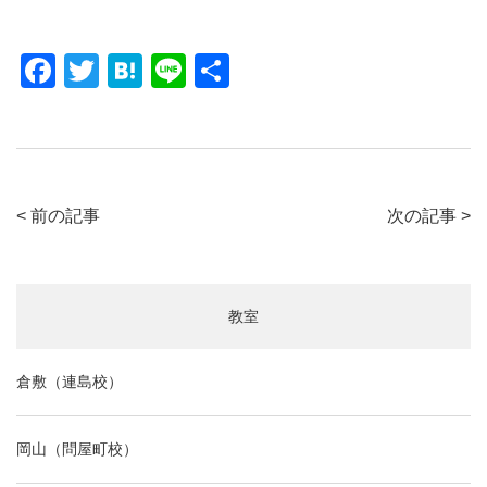
F
T
H
Li
共
a
wi
at
n
有
c
tt
e
e
e
er
n
b
a
< 前の記事
次の記事 >
o
o
k
教室
倉敷（連島校）
岡山（問屋町校）